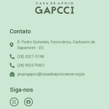
Contato
R. Pedro Quinelato, Ferroviários, Cachoeiro de
Itapemirim - ES
(28) 3027-5198
(28) 992579401
grupogapcci@casadeapoiocancer.org.br
Siga-nos