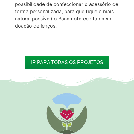
possibilidade de confeccionar o acessório de
forma personalizada, para que fique o mais
natural possível) o Banco oferece também
doação de lenços.
O Banco de Perucas nasceu em 08 de
abril de 2010, com a finalidade de
atender as pacientes em tratamento de
IR PARA TODAS OS PROJETOS
quimioterapia, cujo efeito, dentre outros,
manifesta-se através da queda de
cabelo. Sendo este um adorno natural
do ser humano, sua perda reflete
negativamente na autoestima, o que
afeta também a qualidade de resposta
aos medicamentos e seu convívio social.
Sabe-se que o bem-estar emocional
contribui significativamente para o bem-