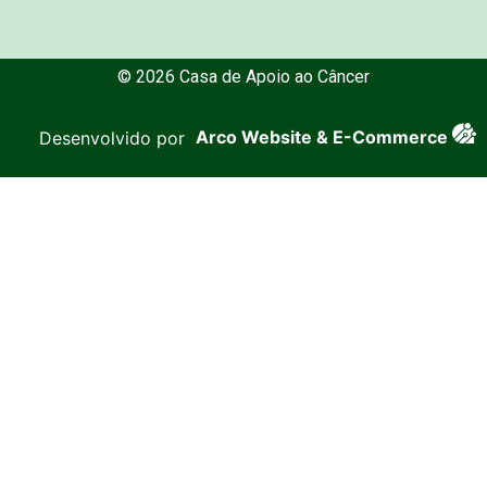
usuário não encontrar alguma que lhe
agrade, há possibilidade de
confeccionar o acessório de forma
© 2026 Casa de Apoio ao Câncer
personalizada, para que fique o mais
natural possível) o Banco oferece
também doação de lenços.
Desenvolvido por
Arco Website & E-Commerce