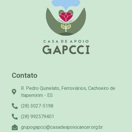
Contato
R. Pedro Quinelato, Ferroviários, Cachoeiro de
Itapemirim - ES
(28) 3027-5198
(28) 992579401
grupogapcci@casadeapoiocancer.org.br