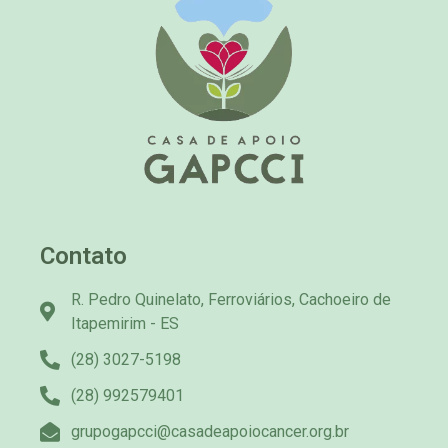
Contato
R. Pedro Quinelato, Ferroviários, Cachoeiro de
Itapemirim - ES
(28) 3027-5198
(28) 992579401
grupogapcci@casadeapoiocancer.org.br