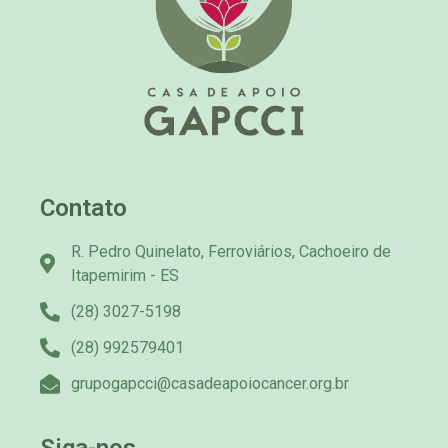
Contato
R. Pedro Quinelato, Ferroviários, Cachoeiro de
Itapemirim - ES
(28) 3027-5198
(28) 992579401
grupogapcci@casadeapoiocancer.org.br
Siga-nos