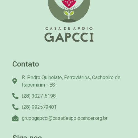
Contato
R. Pedro Quinelato, Ferroviários, Cachoeiro de
Itapemirim - ES
(28) 3027-5198
(28) 992579401
grupogapcci@casadeapoiocancer.org.br
Siga-nos