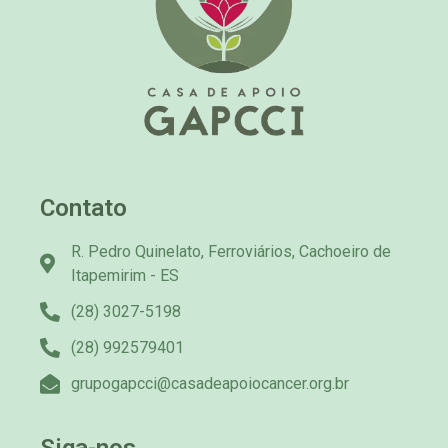
Contato
R. Pedro Quinelato, Ferroviários, Cachoeiro de
Itapemirim - ES
(28) 3027-5198
(28) 992579401
grupogapcci@casadeapoiocancer.org.br
Siga-nos