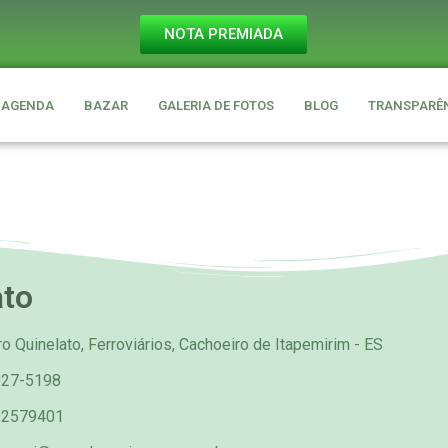
NOTA PREMIADA
AGENDA
BAZAR
GALERIA DE FOTOS
BLOG
TRANSPARÊ
ato
o Quinelato, Ferroviários, Cachoeiro de Itapemirim - ES
027-5198
92579401