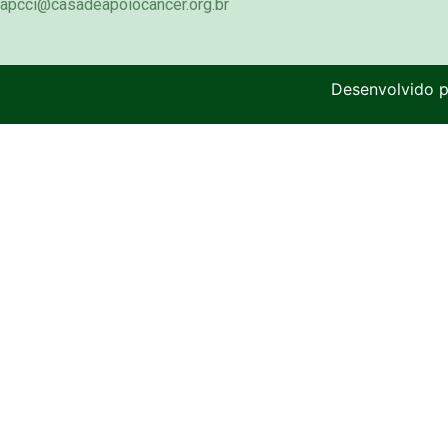
apcci@casadeapoiocancer.org.br
Desenvolvido 