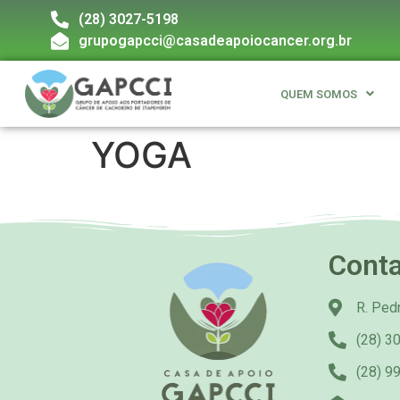
(28) 3027-5198
grupogapcci@casadeapoiocancer.org.br
QUEM SOMOS
YOGA
Cont
R. Pedr
(28) 3
(28) 9