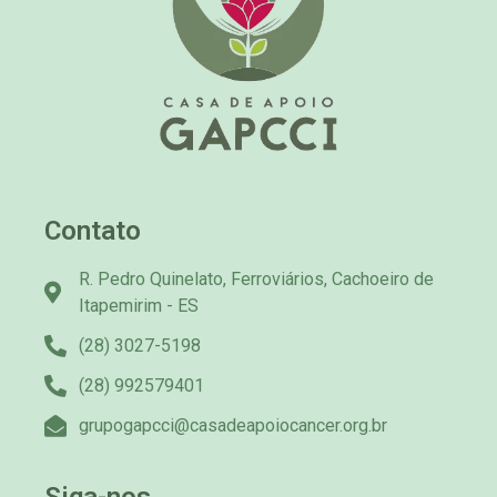
Contato
R. Pedro Quinelato, Ferroviários, Cachoeiro de
Itapemirim - ES
(28) 3027-5198
(28) 992579401
grupogapcci@casadeapoiocancer.org.br
Siga-nos