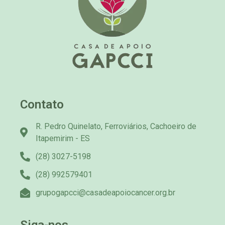
Contato
R. Pedro Quinelato, Ferroviários, Cachoeiro de
Itapemirim - ES
(28) 3027-5198
(28) 992579401
grupogapcci@casadeapoiocancer.org.br
Siga-nos