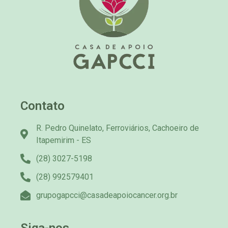
Contato
R. Pedro Quinelato, Ferroviários, Cachoeiro de
Itapemirim - ES
(28) 3027-5198
(28) 992579401
grupogapcci@casadeapoiocancer.org.br
Siga-nos