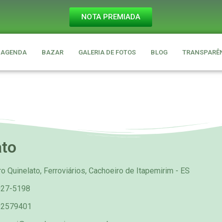
NOTA PREMIADA
AGENDA
BAZAR
GALERIA DE FOTOS
BLOG
TRANSPARÊ
ato
o Quinelato, Ferroviários, Cachoeiro de Itapemirim - ES
027-5198
92579401