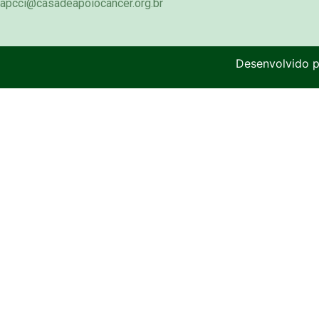
apcci@casadeapoiocancer.org.br
Desenvolvido 