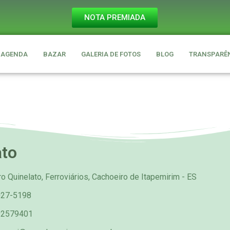
NOTA PREMIADA
AGENDA
BAZAR
GALERIA DE FOTOS
BLOG
TRANSPARÊ
ato
o Quinelato, Ferroviários, Cachoeiro de Itapemirim - ES
027-5198
92579401