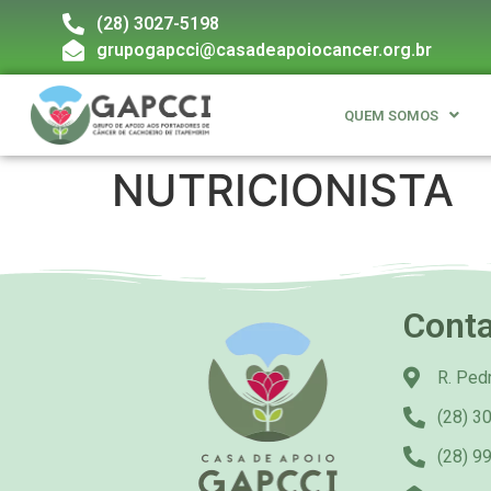
(28) 3027-5198
grupogapcci@casadeapoiocancer.org.br
QUEM SOMOS
NUTRICIONISTA
Cont
R. Pedr
(28) 3
(28) 9