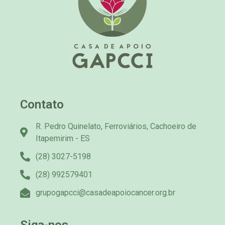
Contato
R. Pedro Quinelato, Ferroviários, Cachoeiro de
Itapemirim - ES
(28) 3027-5198
(28) 992579401
grupogapcci@casadeapoiocancer.org.br
Siga-nos