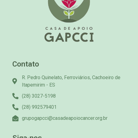
Contato
R. Pedro Quinelato, Ferroviários, Cachoeiro de
Itapemirim - ES
(28) 3027-5198
(28) 992579401
grupogapcci@casadeapoiocancer.org.br
Siga-nos