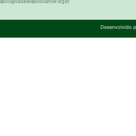
apcci@casadeapoiocancer.org.br
Desenvolvido 