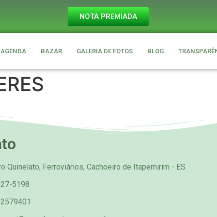
NOTA PREMIADA
AGENDA
BAZAR
GALERIA DE FOTOS
BLOG
TRANSPARÊ
ERES
ato
o Quinelato, Ferroviários, Cachoeiro de Itapemirim - ES
027-5198
92579401