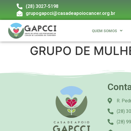
(28) 3027-5198
grupogapcci@casadeapoiocancer.org.br
QUEM SOMOS
GRUPO DE MULH
Cont
R. Pedr
(28) 3
(28) 9