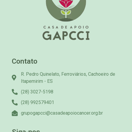
Contato
R. Pedro Quinelato, Ferroviários, Cachoeiro de
Itapemirim - ES
(28) 3027-5198
(28) 992579401
grupogapcci@casadeapoiocancer.org.br
Siga-nos