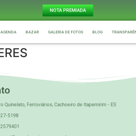
NOTA PREMIADA
AGENDA
BAZAR
GALERIA DE FOTOS
BLOG
TRANSPARÊ
ERES
ato
o Quinelato, Ferroviários, Cachoeiro de Itapemirim - ES
027-5198
92579401