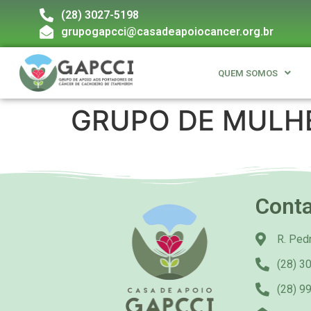
(28) 3027-5198
grupogapcci@casadeapoiocancer.org.br
QUEM SOMOS
GRUPO DE MULH
Cont
R. Pedr
(28) 3
(28) 9