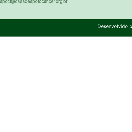
apcci@casadeapoiocancer.org.br
Desenvolvido 