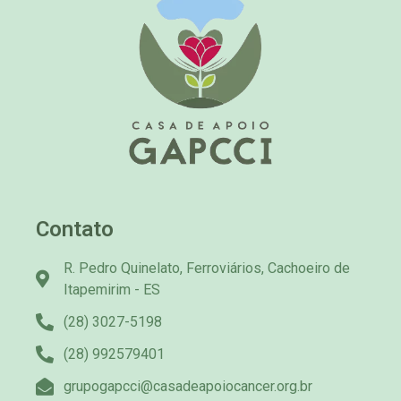
Contato
R. Pedro Quinelato, Ferroviários, Cachoeiro de
Itapemirim - ES
(28) 3027-5198
(28) 992579401
grupogapcci@casadeapoiocancer.org.br