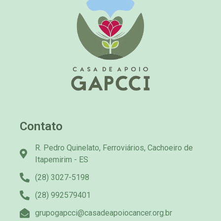
Contato
R. Pedro Quinelato, Ferroviários, Cachoeiro de
Itapemirim - ES
(28) 3027-5198
(28) 992579401
grupogapcci@casadeapoiocancer.org.br