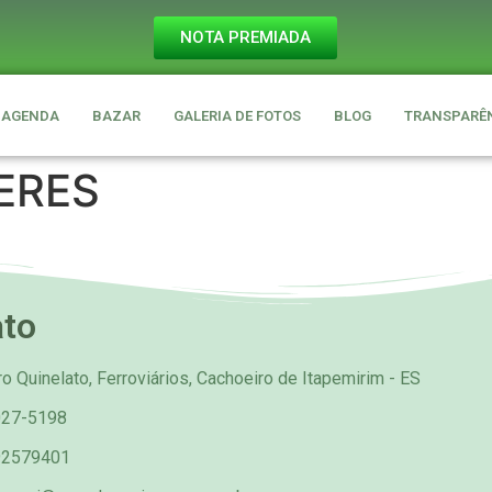
NOTA PREMIADA
AGENDA
BAZAR
GALERIA DE FOTOS
BLOG
TRANSPARÊ
ERES
ato
o Quinelato, Ferroviários, Cachoeiro de Itapemirim - ES
027-5198
92579401