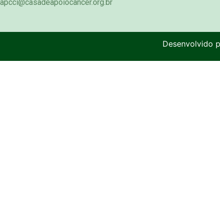
apcci@casadeapoiocancer.org.br
Desenvolvido 