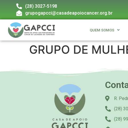
(28) 3027-5198
grupogapcci@casadeapoiocancer.org.br
QUEM SOMOS
GRUPO DE MULH
Cont
R. Pedr
(28) 3
(28) 9