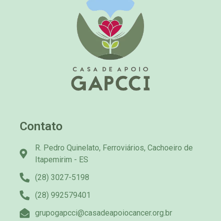
Contato
R. Pedro Quinelato, Ferroviários, Cachoeiro de
Itapemirim - ES
(28) 3027-5198
(28) 992579401
grupogapcci@casadeapoiocancer.org.br