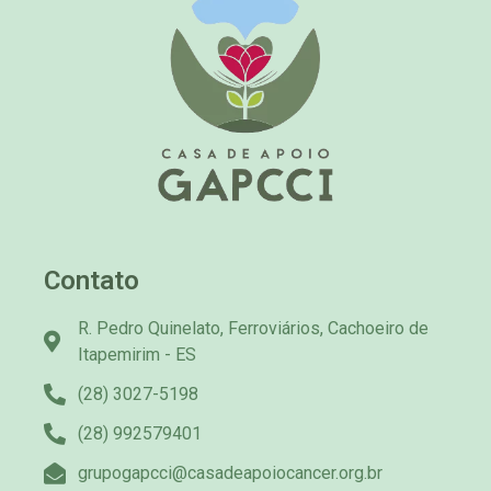
Contato
R. Pedro Quinelato, Ferroviários, Cachoeiro de
Itapemirim - ES
(28) 3027-5198
(28) 992579401
grupogapcci@casadeapoiocancer.org.br