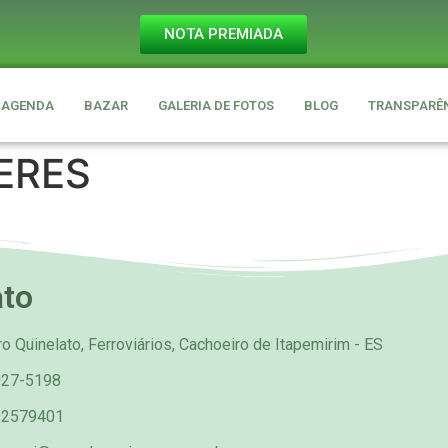
NOTA PREMIADA
AGENDA
BAZAR
GALERIA DE FOTOS
BLOG
TRANSPARÊ
ERES
ato
o Quinelato, Ferroviários, Cachoeiro de Itapemirim - ES
027-5198
92579401