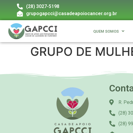
(28) 3027-5198
grupogapcci@casadeapoiocancer.org.br
QUEM SOMOS
GRUPO DE MULH
Cont
R. Pedr
(28) 3
(28) 9