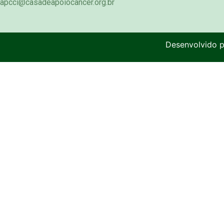
apcci@casadeapoiocancer.org.br
Desenvolvido 