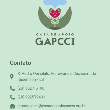
Contato
R. Pedro Quinelato, Ferroviários, Cachoeiro de
Itapemirim - ES
(28) 3027-5198
(28) 992579401
grupogapcci@casadeapoiocancer.org.br