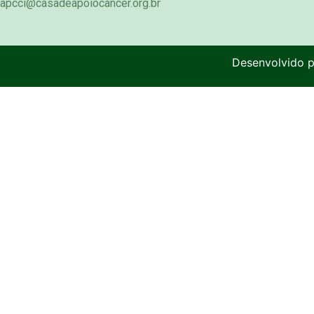
apcci@casadeapoiocancer.org.br
Desenvolvido 