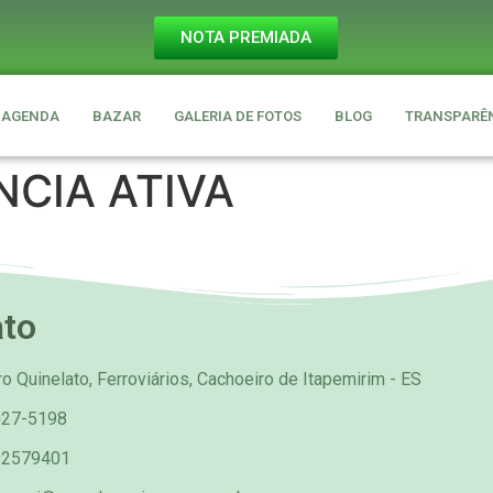
NOTA PREMIADA
AGENDA
BAZAR
GALERIA DE FOTOS
BLOG
TRANSPARÊ
CIA ATIVA
ato
o Quinelato, Ferroviários, Cachoeiro de Itapemirim - ES
027-5198
92579401