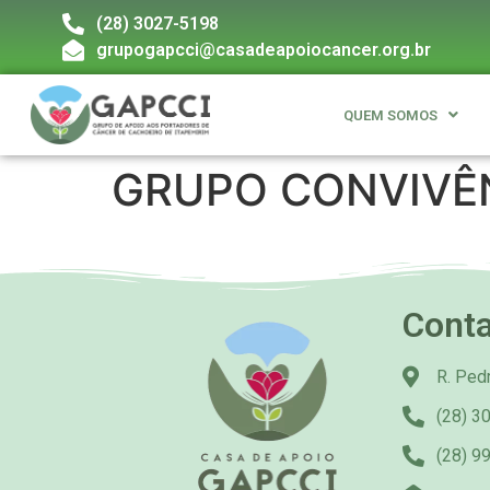
(28) 3027-5198
grupogapcci@casadeapoiocancer.org.br
QUEM SOMOS
GRUPO CONVIVÊN
Cont
R. Pedr
(28) 3
(28) 9