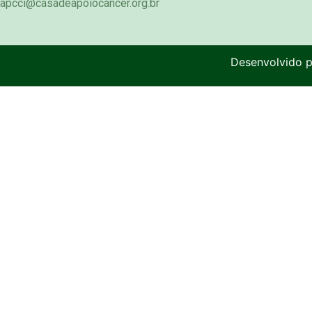
apcci@casadeapoiocancer.org.br
Desenvolvido 