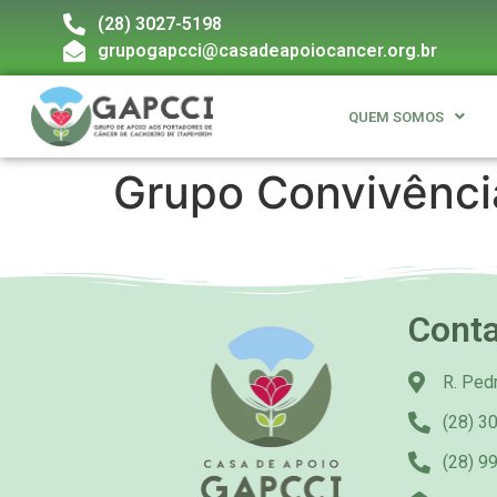
(28) 3027-5198
grupogapcci@casadeapoiocancer.org.br
QUEM SOMOS
Grupo Convivênci
Cont
R. Pedr
(28) 3
(28) 9