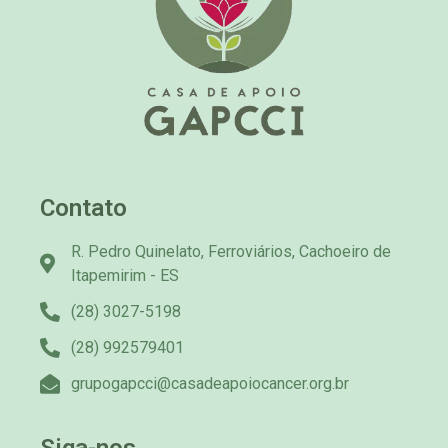
Contato
R. Pedro Quinelato, Ferroviários, Cachoeiro de
Itapemirim - ES
(28) 3027-5198
(28) 992579401
grupogapcci@casadeapoiocancer.org.br
Siga-nos