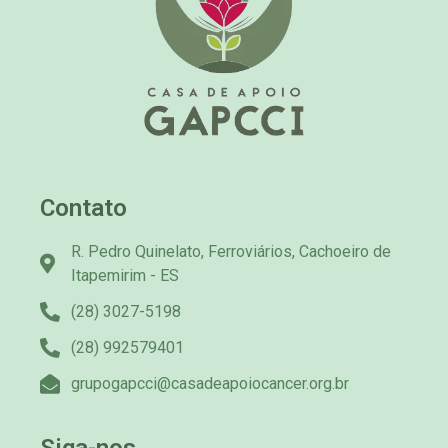
Contato
R. Pedro Quinelato, Ferroviários, Cachoeiro de
Itapemirim - ES
(28) 3027-5198
(28) 992579401
grupogapcci@casadeapoiocancer.org.br
Siga-nos