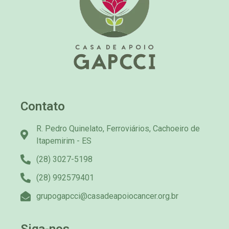
Contato
R. Pedro Quinelato, Ferroviários, Cachoeiro de
Itapemirim - ES
(28) 3027-5198
(28) 992579401
grupogapcci@casadeapoiocancer.org.br
Siga-nos