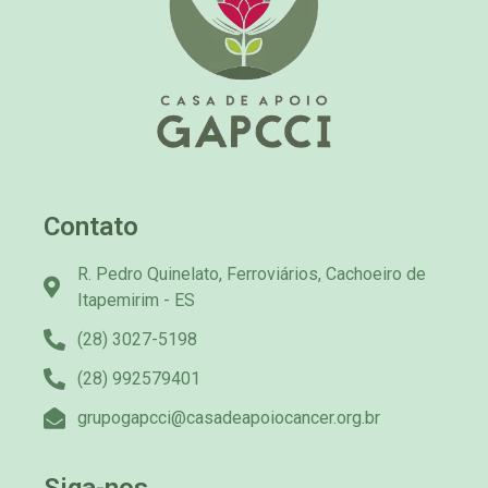
Contato
R. Pedro Quinelato, Ferroviários, Cachoeiro de
Itapemirim - ES
(28) 3027-5198
(28) 992579401
grupogapcci@casadeapoiocancer.org.br
Siga-nos