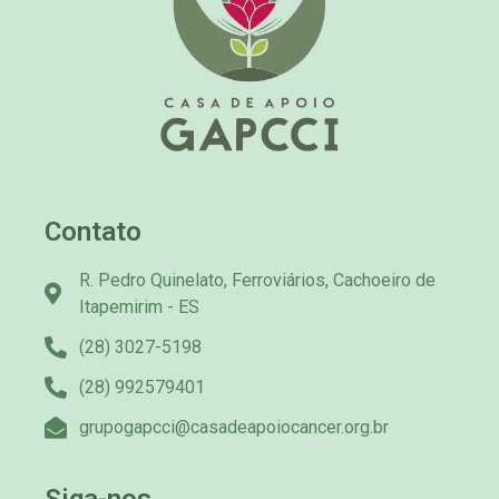
Contato
R. Pedro Quinelato, Ferroviários, Cachoeiro de
Itapemirim - ES
(28) 3027-5198
(28) 992579401
grupogapcci@casadeapoiocancer.org.br
Siga-nos