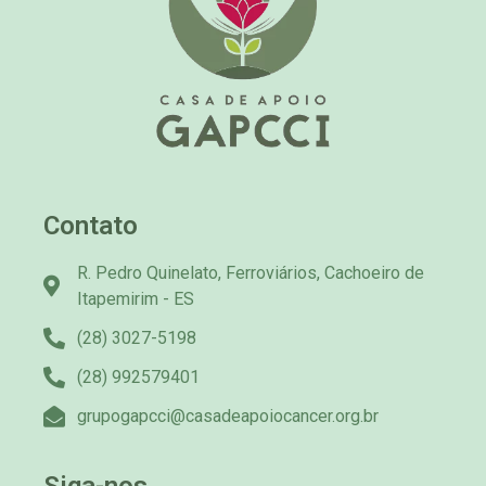
Contato
R. Pedro Quinelato, Ferroviários, Cachoeiro de
Itapemirim - ES
(28) 3027-5198
(28) 992579401
grupogapcci@casadeapoiocancer.org.br
Siga-nos