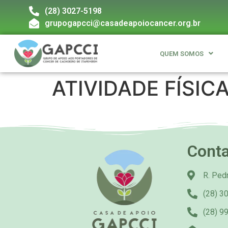
(28) 3027-5198
grupogapcci@casadeapoiocancer.org.br
QUEM SOMOS
ATIVIDADE FÍSIC
Cont
R. Pedr
(28) 3
(28) 9