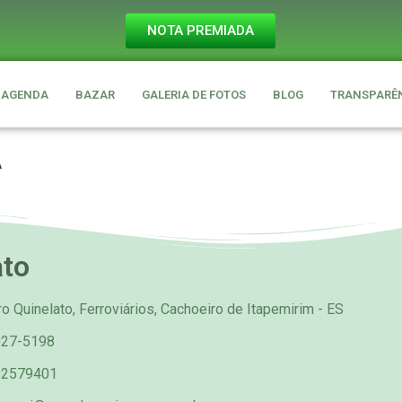
NOTA PREMIADA
AGENDA
BAZAR
GALERIA DE FOTOS
BLOG
TRANSPARÊ
A
ato
o Quinelato, Ferroviários, Cachoeiro de Itapemirim - ES
027-5198
92579401