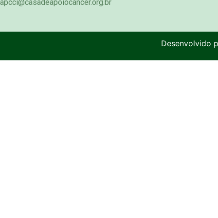
apcci@casadeapoiocancer.org.br
Desenvolvido 