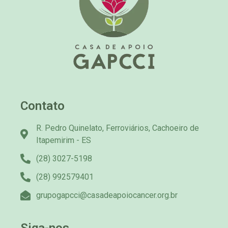
Contato
R. Pedro Quinelato, Ferroviários, Cachoeiro de
Itapemirim - ES
(28) 3027-5198
(28) 992579401
grupogapcci@casadeapoiocancer.org.br
Siga-nos