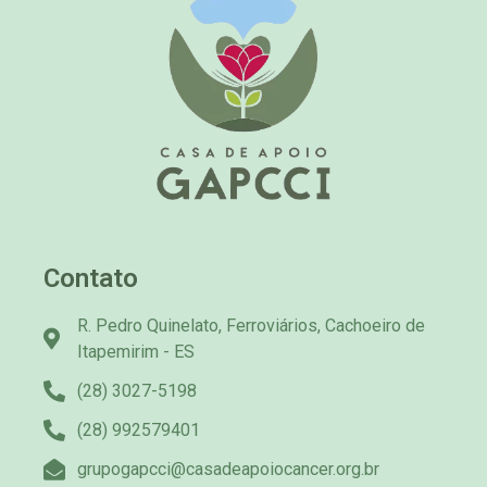
Contato
R. Pedro Quinelato, Ferroviários, Cachoeiro de
Itapemirim - ES
(28) 3027-5198
(28) 992579401
grupogapcci@casadeapoiocancer.org.br