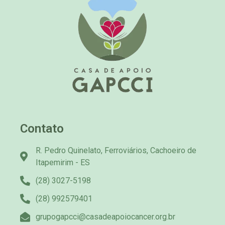
Contato
R. Pedro Quinelato, Ferroviários, Cachoeiro de
Itapemirim - ES
(28) 3027-5198
(28) 992579401
grupogapcci@casadeapoiocancer.org.br