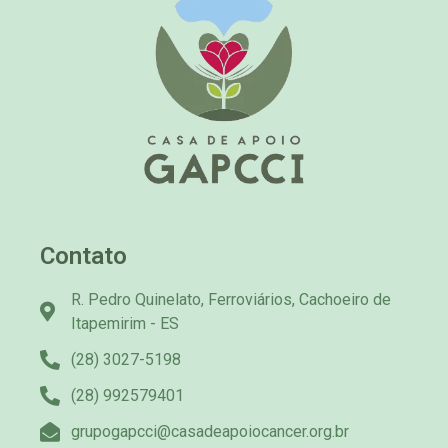
Contato
R. Pedro Quinelato, Ferroviários, Cachoeiro de
Itapemirim - ES
(28) 3027-5198
(28) 992579401
grupogapcci@casadeapoiocancer.org.br