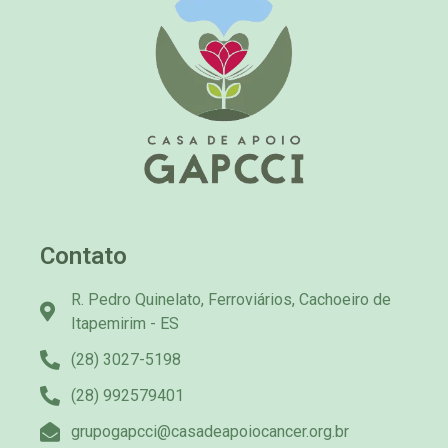
Contato
R. Pedro Quinelato, Ferroviários, Cachoeiro de
Itapemirim - ES
(28) 3027-5198
(28) 992579401
grupogapcci@casadeapoiocancer.org.br