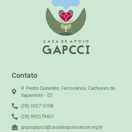
Contato
R. Pedro Quinelato, Ferroviários, Cachoeiro de
Itapemirim - ES
(28) 3027-5198
(28) 992579401
grupogapcci@casadeapoiocancer.org.br