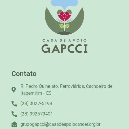
Contato
R. Pedro Quinelato, Ferroviários, Cachoeiro de
Itapemirim - ES
(28) 3027-5198
(28) 992579401
grupogapcci@casadeapoiocancer.org.br