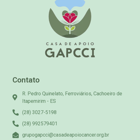
Contato
R. Pedro Quinelato, Ferroviários, Cachoeiro de
Itapemirim - ES
(28) 3027-5198
(28) 992579401
grupogapcci@casadeapoiocancer.org.br