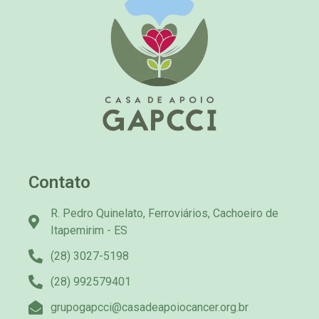
Contato
R. Pedro Quinelato, Ferroviários, Cachoeiro de
Itapemirim - ES
(28) 3027-5198
(28) 992579401
grupogapcci@casadeapoiocancer.org.br