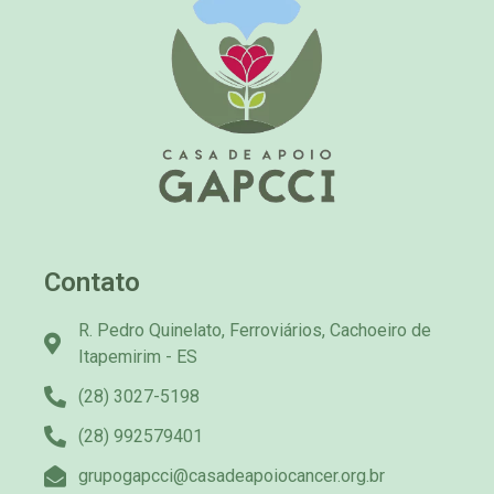
Contato
R. Pedro Quinelato, Ferroviários, Cachoeiro de
Itapemirim - ES
(28) 3027-5198
(28) 992579401
grupogapcci@casadeapoiocancer.org.br