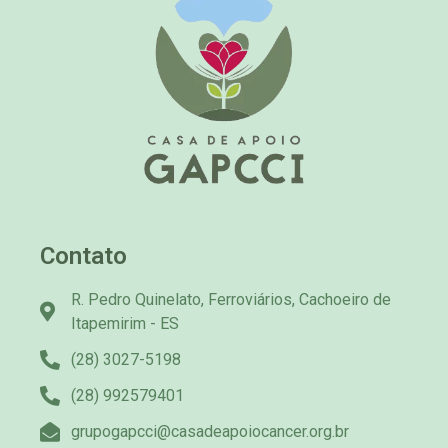
Contato
R. Pedro Quinelato, Ferroviários, Cachoeiro de
Itapemirim - ES
(28) 3027-5198
(28) 992579401
grupogapcci@casadeapoiocancer.org.br