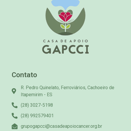
Contato
R. Pedro Quinelato, Ferroviários, Cachoeiro de
Itapemirim - ES
(28) 3027-5198
(28) 992579401
grupogapcci@casadeapoiocancer.org.br