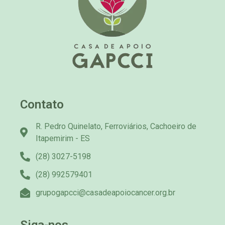
Contato
R. Pedro Quinelato, Ferroviários, Cachoeiro de
Itapemirim - ES
(28) 3027-5198
(28) 992579401
grupogapcci@casadeapoiocancer.org.br
Siga-nos